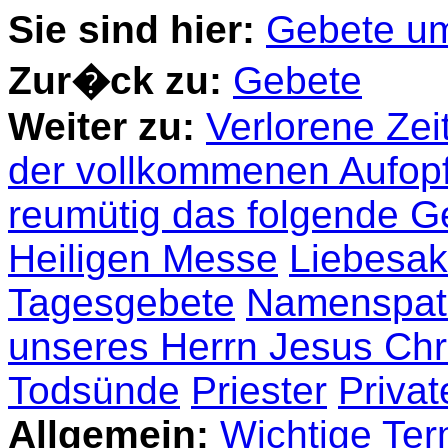
Sie sind hier:
Gebete um
Zur�ck zu:
Gebete
Weiter zu:
Verlorene Zei
der vollkommenen Aufop
reumütig das folgende G
Heiligen Messe
Liebesak
Tagesgebete
Namenspat
unseres Herrn Jesus Chr
Todsünde
Priester
Priva
Allgemein:
Wichtige Ter