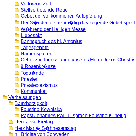
Verlorene Zeit
Stellvertretende Reue
Gebet der vollkommenen Aufopferung
Der S�nder, der reum�tig das folgende Gebet spric
W�hrend der Heiligen Messe
Liebesakt
Bannspruch des hl. Antonius
Tagesgebete
Namenspatron
Gebet zur Todesstunde unseres Herrn Jesus Christus
9 Rosenkr�nze
Tods�nde
Priester
Privatexorzismus
Kommunion
Verheissungen
Barmherzigkeit
Faustina Kowalska
Papst Johannes Paul II. sprach Faustina K. heilig
Herz Jesu Freitag
Herz Mari� S�hnesamstag
hl. Brigitta von Schweden