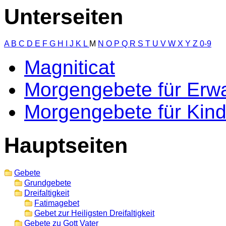
Unterseiten
A
B
C
D
E
F
G
H
I
J
K
L
M
N
O
P
Q
R
S
T
U
V
W
X
Y
Z
0-9
Magniticat
Morgengebete für Erw
Morgengebete für Kind
Hauptseiten
Gebete
Grundgebete
Dreifaltigkeit
Fatimagebet
Gebet zur Heiligsten Dreifaltigkeit
Gebete zu Gott Vater